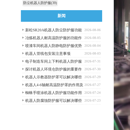
防尘机器人防护服
(39)
新闻
新松SR20A机器人防尘防护服功能
2026-08-06
作用
冶炼机器人耐高温防护服的功能作
2026-08-05
用
喷漆车间机器人防静电防护服优势
2026-08-04
解析与选购避坑要点
机器人管线包安装注意事项
2026-08-03
电子制造车间上下料机器人防护服
2026-07-31
应该选什么功能的
探讨机器人环境仓防护服的重要作
2026-07-30
用
机器人示教器防护罩可以解决哪些
2026-07-29
痛点？
机器人4-6轴耐高温防护罩的作用及
2026-07-27
优点
蜘蛛手喷涂机器人防护服功能作用
2026-07-24
机器人防腐蚀防护服可以解决哪些
2026-07-23
问题