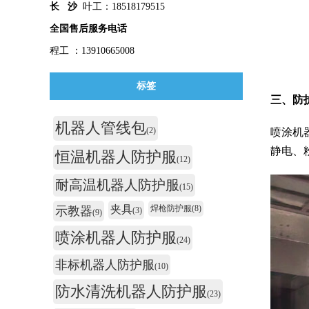
长 沙
叶工：18518179515
全国售后服务电话
程工 ：13910665008
标签
三、防
机器人管线包
(2)
喷涂机
静电、
恒温机器人防护服
(12)
耐高温机器人防护服
(15)
夹具
焊枪防护服
(8)
示教器
(3)
(9)
喷涂机器人防护服
(24)
非标机器人防护服
(10)
防水清洗机器人防护服
(23)