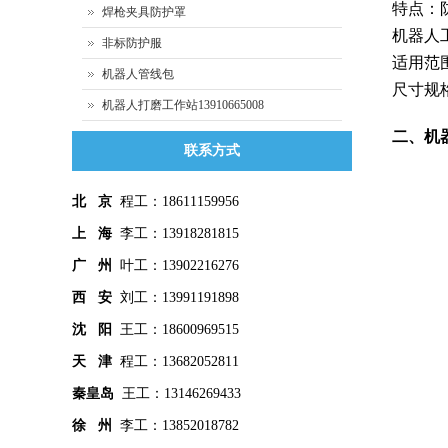
特点：
焊枪夹具防护罩
机器人
非标防护服
适用范
机器人管线包
尺寸规格
机器人打磨工作站13910665008
二、机
联系方式
北 京
程工：18611159956
上 海
李工：13918281815
广 州
叶工：13902216276
西 安
刘工：13991191898
沈 阳
王工：18600969515
天 津
程工：13682052811
秦皇
岛
王工：13146269433
徐 州
李工：13852018782