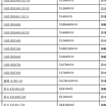
ABB IRB1600-10/1.45
TA1600W10
防
ABB IRB2600-20/165
TA2600W10
防
ABB IRB460-110/2.4
TA460W10
防
ABB IRB4600
TABB4600W10
耐
ABB IRB4600-60/205
TA4600W10
防
ABB IRB5400
TA5400W10
防
ABB IRB5500
TABB5500W10
耐
ABB IRB6640
TA6640W10
耐
ABB IRB6700
TA6700W10
防
ABB IRB7600
TA7600W10
防
遨博 AUBO i10
TAUBOi10W10
防
库卡 KR10R1420
TKR10W05
耐
库卡 KR300R2500
TK300W05
防
库卡 KR300-2700
TKR300W05
耐