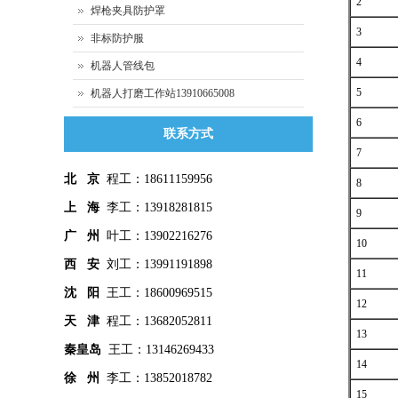
2
焊枪夹具防护罩
3
非标防护服
4
机器人管线包
5
机器人打磨工作站13910665008
6
联系方式
7
北 京
程工：18611159956
8
上 海
李工：13918281815
9
广 州
叶工：13902216276
10
西 安
刘工：13991191898
11
沈 阳
王工：18600969515
12
天 津
程工：13682052811
13
秦皇
岛
王工：13146269433
14
徐 州
李工：13852018782
15