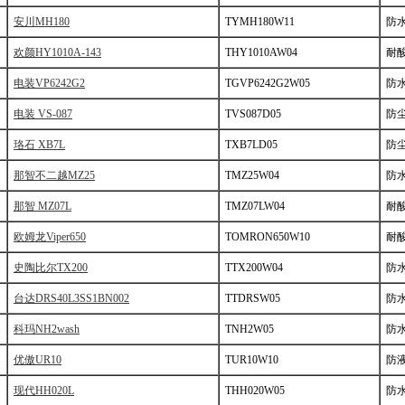
安川MH180
TYMH180W11
防
欢颜HY1010A-143
THY1010AW04
耐
电装VP6242G2
TGVP6242G2W05
防
电装 VS-087
TVS087D05
防
珞石 XB7L
TXB7LD05
防
那智不二越MZ25
TMZ25W04
防
那智 MZ07L
TMZ07LW04
耐
欧姆龙Viper650
TOMRON650W10
耐
史陶比尔TX200
TTX200W04
防
台达DRS40L3SS1BN002
TTDRSW05
防
科玛NH2wash
TNH2W05
防
优傲UR10
TUR10W10
防
现代HH020L
THH020W05
防