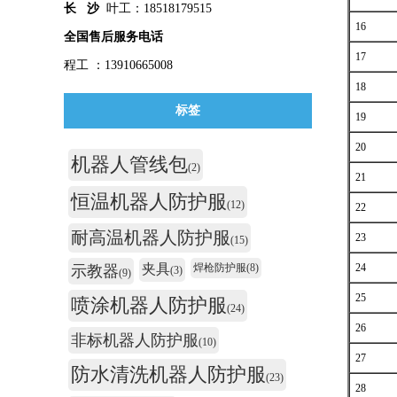
长 沙
叶工：18518179515
16
全国售后服务电话
17
程工 ：13910665008
18
标签
19
20
机器人管线包
(2)
21
恒温机器人防护服
(12)
22
耐高温机器人防护服
23
(15)
夹具
焊枪防护服
(8)
24
示教器
(3)
(9)
25
喷涂机器人防护服
(24)
26
非标机器人防护服
(10)
27
防水清洗机器人防护服
(23)
28