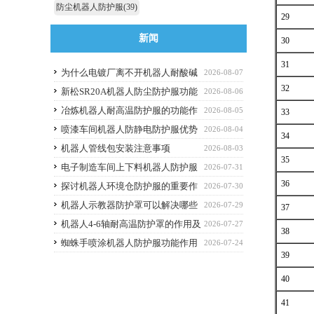
防尘机器人防护服
(39)
29
新闻
30
31
为什么电镀厂离不开机器人耐酸碱
2026-08-07
32
防护服
新松SR20A机器人防尘防护服功能
2026-08-06
作用
冶炼机器人耐高温防护服的功能作
2026-08-05
33
用
喷漆车间机器人防静电防护服优势
2026-08-04
34
解析与选购避坑要点
机器人管线包安装注意事项
2026-08-03
35
电子制造车间上下料机器人防护服
2026-07-31
36
应该选什么功能的
探讨机器人环境仓防护服的重要作
2026-07-30
用
机器人示教器防护罩可以解决哪些
2026-07-29
37
痛点？
机器人4-6轴耐高温防护罩的作用及
2026-07-27
38
优点
蜘蛛手喷涂机器人防护服功能作用
2026-07-24
39
40
41