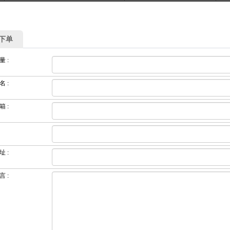
下单
量
:
名
:
箱
:
址
:
言
: