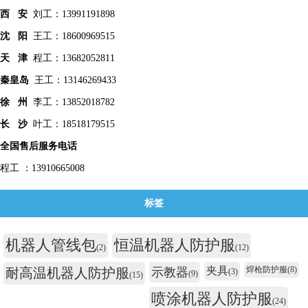
西 安
刘工：13991191898
沈 阳
王工：18600969515
天 津
程工：13682052811
秦皇
岛
王工：13146269433
徐 州
李工：13852018782
长 沙
叶工：18518179515
全国售后服务电话
程工 ：13910665008
标签
机器人管线包
恒温机器人防护服
(2)
(12)
夹具
焊枪防护服
(8)
耐高温机器人防护服
示教器
(3)
(9)
(15)
喷涂机器人防护服
(24)