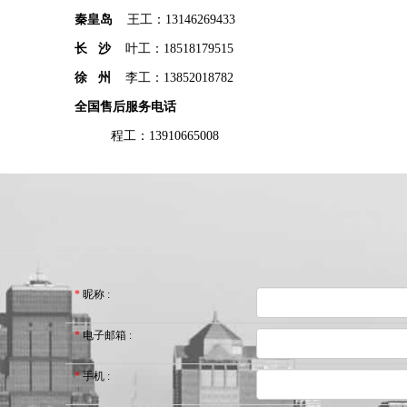
秦皇岛
王工：13146269433
长 沙
叶工：18518179515
徐 州
李工：13852018782
全国售后服务电话
程工：13910665008
*
昵称
:
*
电子邮箱
:
*
手机
: