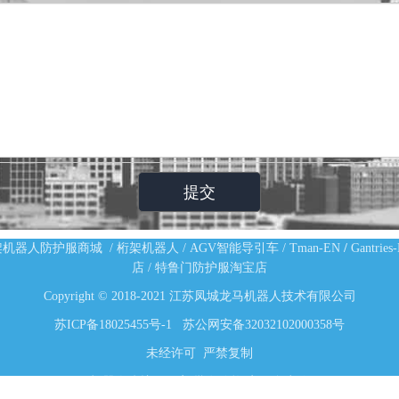
架机器人防护服商城
/
桁架机器人
/
AGV智能导引车
/
Tman-EN
/
Gantries
店
/
特鲁门防护服淘宝店
Copyright © 2018-2021 江苏凤城龙马机器人技术有限公司
苏ICP备18025455号-1
苏公网安备32032102000358号
未经许可 严禁复制
机器人防护服厂家,批发价格,定做多少钱