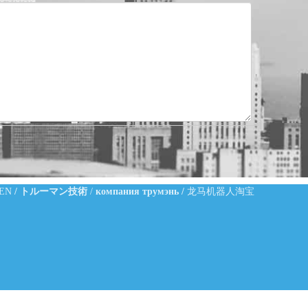
-EN
/
トルーマン技術
/
компания трумэнь
/
龙马机器人淘宝