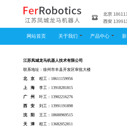
网站首页
关于我们
产品中心
新
江苏凤城龙马机器人技术有限公司
联系地址：徐州市丰县开发区审批大楼
北 京
程工：18611159956
上 海
李工：13918281815
广 州
叶工：13902216276
西 安
刘工：13991191898
沈 阳
王工：18600969515
天 津
程工：13682052811