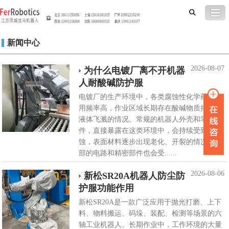
新闻中心
2026-08-07
为什么电镀厂离不开机器
人耐酸碱防护服
电镀厂的生产环境中，各类腐蚀性化学药剂使
用频率高，作业区域长期存在酸碱物质挥发、
液体飞溅的情况。常规的机器人外壳和零部
件，直接暴露在这类环境中，会持续受到侵
蚀，表面材料逐步出现老化、开裂的情况，内
部的电路和精密部件也会受......
2026-08-06
新松SR20A机器人防尘防
护服功能作用
新松SR20A是一款广泛应用于抛光打磨、上下
料、物料搬运、码垛、装配、检测等场景的六
轴工业机器人。长期作业中，工作环境的大量