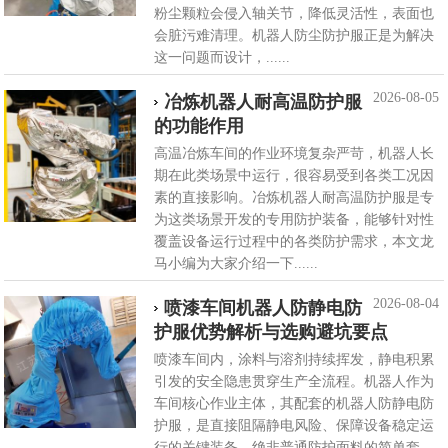
粉尘颗粒会侵入轴关节，降低灵活性，表面也
会脏污难清理。机器人防尘防护服正是为解决
这一问题而设计，......
2026-08-05
冶炼机器人耐高温防护服
的功能作用
高温冶炼车间的作业环境复杂严苛，机器人长
期在此类场景中运行，很容易受到各类工况因
素的直接影响。冶炼机器人耐高温防护服是专
为这类场景开发的专用防护装备，能够针对性
覆盖设备运行过程中的各类防护需求，本文龙
马小编为大家介绍一下......
2026-08-04
喷漆车间机器人防静电防
护服优势解析与选购避坑要点
喷漆车间内，涂料与溶剂持续挥发，静电积累
引发的安全隐患贯穿生产全流程。机器人作为
车间核心作业主体，其配套的机器人防静电防
护服，是直接阻隔静电风险、保障设备稳定运
行的关键装备，绝非普通防护面料的简单套