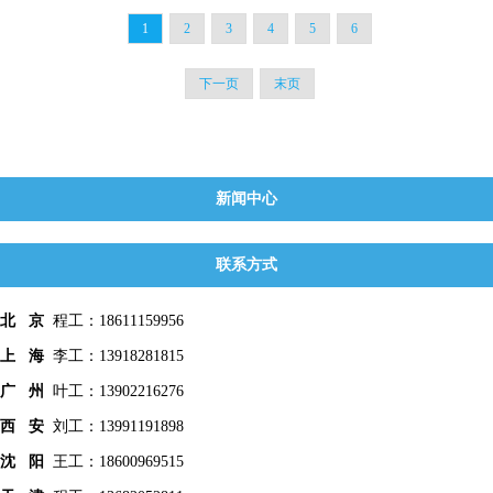
1
2
3
4
5
6
下一页
末页
新闻中心
联系方式
北 京
程工：18611159956
上 海
李工：13918281815
广 州
叶工：13902216276
西 安
刘工：13991191898
沈 阳
王工：18600969515