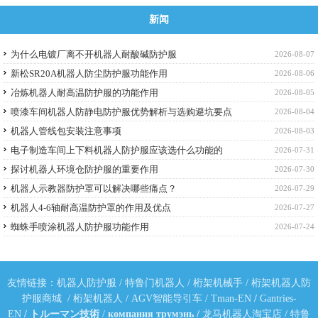
新闻
为什么电镀厂离不开机器人耐酸碱防护服
2026-08-07
新松SR20A机器人防尘防护服功能作用
2026-08-06
冶炼机器人耐高温防护服的功能作用
2026-08-05
喷漆车间机器人防静电防护服优势解析与选购避坑要点
2026-08-04
机器人管线包安装注意事项
2026-08-03
电子制造车间上下料机器人防护服应该选什么功能的
2026-07-31
探讨机器人环境仓防护服的重要作用
2026-07-30
机器人示教器防护罩可以解决哪些痛点？
2026-07-29
机器人4-6轴耐高温防护罩的作用及优点
2026-07-27
蜘蛛手喷涂机器人防护服功能作用
2026-07-24
友情链接：
机器人防护服
/
特鲁门机器人
/
桁架机械手
/
桁架机器人防
护服商城
/
桁架机器人
/
AGV智能导引车
/
Tman-EN
/
Gantries-
EN
/
トルーマン技術
/
компания трумэнь
/
龙马机器人淘宝店
/
特鲁