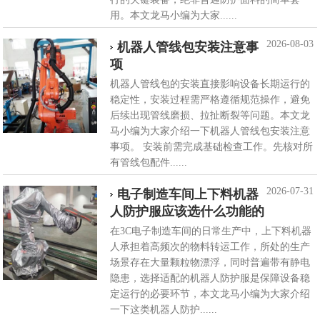
用。本文龙马小编为大家......
2026-08-03
机器人管线包安装注意事
项
机器人管线包的安装直接影响设备长期运行的
稳定性，安装过程需严格遵循规范操作，避免
后续出现管线磨损、拉扯断裂等问题。本文龙
马小编为大家介绍一下机器人管线包安装注意
事项。 安装前需完成基础检查工作。先核对所
有管线包配件......
2026-07-31
电子制造车间上下料机器
人防护服应该选什么功能的
在3C电子制造车间的日常生产中，上下料机器
人承担着高频次的物料转运工作，所处的生产
场景存在大量颗粒物漂浮，同时普遍带有静电
隐患，选择适配的机器人防护服是保障设备稳
定运行的必要环节，本文龙马小编为大家介绍
一下这类机器人防护......