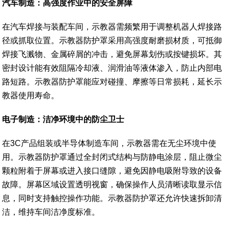
汽车制造：高强度作业中的安全屏障
在汽车焊接与装配车间，示教器需频繁用于调整机器人焊接路
径或抓取位置。示教器防护罩采用高强度耐磨损材质，可抵御
焊接飞溅物、金属碎屑的冲击，避免屏幕划伤或按键损坏。其
密封设计能有效阻隔冷却液、润滑油等液体渗入，防止内部电
路短路。示教器防护罩能应对碰撞、摩擦等日常损耗，延长示
教器使用寿命。
电子制造：洁净环境中的防尘卫士
在3C产品组装或半导体制造车间，示教器需在无尘环境中使
用。示教器防护罩通过全封闭式结构与防静电涂层，阻止微尘
颗粒附着于屏幕或进入接口缝隙，避免因静电吸附导致的设备
故障。屏幕区域设置透明视窗，确保操作人员清晰读取显示信
息，同时支持触控操作功能。示教器防护罩还允许快速拆卸清
洁，维持车间洁净度标准。