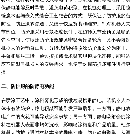
保静电能够及时导散，避免电荷积聚。在接缝处理上，采用拉
链魔术贴与嵌入式缝合工艺结合的方式，既保证了防护服的密
封性，防止漆雾渗透，又便于快速拆装和维护。针对机器人关
节部位，防护服采用松紧收缩设计，在旋转关节处预留足够的
弹性空间，使喷涂防护服既能紧密贴合设备轮廓，又不会限制
机器人的运动自由度。分段式结构将喷涂防护服划分为躯干、
手臂和底座三段，通过按扣或魔术贴实现模块化连接，能够适
应不同型号机器人的安装需求，也便于对局部损坏部件进行更
换。
二
、
防护服的防静电功能
在喷涂工艺中，涂料雾化形成的微粒易携带静电。若机器人本
体未有效防护，静电积聚可能引发严重后果。一方面，静电放
电产生的火花可能导致安全事故；另一方面，静电吸附会使涂
料在机器人表面非均匀沉积，影响喷涂精度和产品质量。杜尔
机器人防护服通过材料本身的导电性能，防止静电聚集，从源