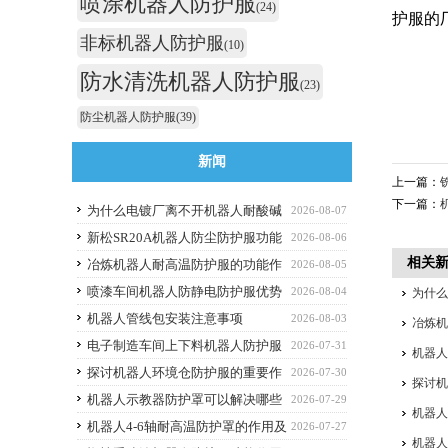
喷涂机器人防护服
(24)
护服的
非标机器人防护服
(10)
防水清洗机器人防护服
(23)
防尘机器人防护服
(39)
新闻
上一篇：
下一篇：
为什么电镀厂离不开机器人耐酸碱
2026-08-07
防护服
新松SR20A机器人防尘防护服功能
2026-08-06
相关
作用
冶炼机器人耐高温防护服的功能作
2026-08-05
用
喷漆车间机器人防静电防护服优势
2026-08-04
为什
解析与选购避坑要点
机器人管线包安装注意事项
2026-08-03
冶炼
电子制造车间上下料机器人防护服
2026-07-31
机器
应该选什么功能的
探讨机器人环境仓防护服的重要作
2026-07-30
探讨
用
机器人示教器防护罩可以解决哪些
2026-07-29
机器人
痛点？
机器人4-6轴耐高温防护罩的作用及
2026-07-27
机器