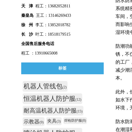
防水防
天 津
程工：13682052811
系统精
秦皇
岛
王工：13146269433
车间，
而影响
徐 州
李工：13852018782
湿环境
长 沙
叶工：18518179515
全国售后服务电话
防潮功
程工 ：13910665008
锈，不
的工厂
标签
减少潮
本。
机器人管线包
(2)
此外，
恒温机器人防护服
如水下
(12)
环境，
耐高温机器人防护服
(15)
夹具
焊枪防护服
(8)
示教器
防水防
(3)
(9)
在潮湿