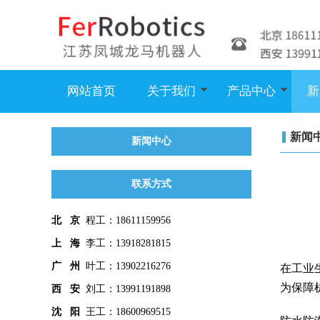
网站首页
关于我们
产品中心
新
新闻
新闻中心
联系方式
北 京
程工：18611159956
上 海
李工：13918281815
广 州
叶工：13902216276
在工业
为保障
西 安
刘工：13991191898
沈 阳
王工：18600969515