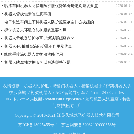
喷漆车间机器人防静电防护服优势解析与选购避坑要点
2026-08-04
机器人管线包安装注意事项
2026-08-03
电子制造车间上下料机器人防护服应该选什么功能的
2026-07-31
探讨机器人环境仓防护服的重要作用
2026-07-30
机器人示教器防护罩可以解决哪些痛点？
2026-07-29
机器人4-6轴耐高温防护罩的作用及优点
2026-07-27
蜘蛛手喷涂机器人防护服功能作用
2026-07-24
机器人防腐蚀防护服可以解决哪些问题
2026-07-23
友情链接：
机器人防护服
/
特鲁门机器人
/
桁架机械手
/
桁架机器人防
护服商城
/
桁架机器人
/
AGV智能导引车
/
Tman-EN
/
Gantries-
EN
/
トルーマン技術
/
компания трумэнь
/
龙马机器人淘宝店
/
特鲁
门防护服淘宝店
Copyright © 2018-2021 江苏凤城龙马机器人技术有限公司
苏ICP备18025455号-1
苏公网安备32032102000358号