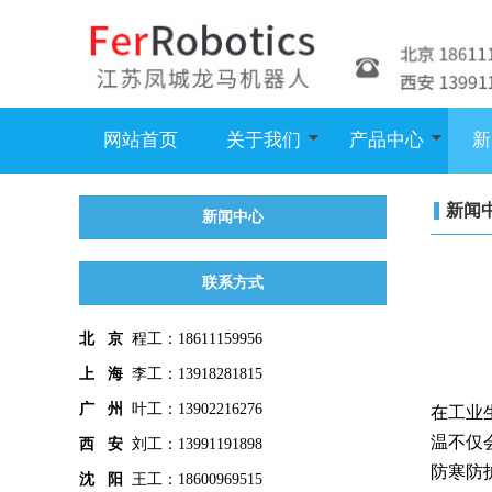
网站首页
关于我们
产品中心
新
新闻
新闻中心
联系方式
北 京
程工：18611159956
上 海
李工：13918281815
广 州
叶工：13902216276
在工业
温不仅
西 安
刘工：13991191898
防寒防
沈 阳
王工：18600969515