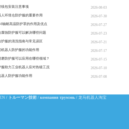
管线包安装注意事项
2026-08-03
器人环境仓防护服的重要作用
2026-07-30
-6轴耐高温防护罩的作用及优点
2026-07-27
防腐蚀防护服可以解决哪些问题
2026-07-23
防护服的清洗指南与常见误区
2026-07-21
间机器人防护服的功能作用
2026-07-17
耐磨防护服可以应用在哪些领域？
2026-07-15
护服助力工业机器人应对热锻工况
2026-07-10
机器人防护服功能作用
2026-07-08
-EN
/
トルーマン技術
/
компания трумэнь
/
龙马机器人淘宝