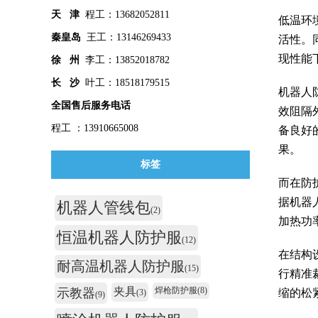
天 津
程工：13682052811
低温环
秦皇
岛
王工：13146269433
活性。
现性能
徐 州
李工：13852018782
长 沙
叶工：18518179515
机器人
全国售后服务电话
效阻隔
程工 ：13910665008
备良好
果。
标签
而在防
据机器
机器人管线包
(2)
加热功
恒温机器人防护服
(12)
在结构
耐高温机器人防护服
(15)
行精准
夹具
焊枪防护服
(8)
示教器
缩的松
(3)
(9)