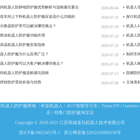
车间机器人防静电防护服优势解析与选购避坑要点
机器人
2026-08-04
制造车间上下料机器人防护服应该选什么功能的
探讨机
2026-07-31
人示教器防护罩可以解决哪些痛点？
机器人4
2026-07-29
手喷涂机器人防护服功能作用
机器人
2026-07-24
耐高温机器人防护服安装指南
机器人
2026-07-22
机器人防护服为什么应用广泛？
制药车
2026-07-20
机器人防护服可以为客户解决哪些痛点？
机器人
2026-07-16
车间机器人防护服选购避坑指南
阻燃防
2026-07-13
人焊钳防护罩的价值与优势
立体库
2026-07-09
架机器人防护服商城
/
桁架机器人
/
AGV智能导引车
/
Tman-EN
/
Gantries
店
/
特鲁门防护服淘宝店
Copyright © 2018-2021 江苏凤城龙马机器人技术有限公司
苏ICP备18025455号-1
苏公网安备32032102000358号