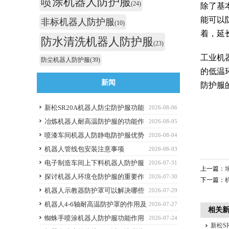
喷涂机器人防护服
(24)
除了基
能可以
非标机器人防护服
(10)
着，延
防水清洗机器人防护服
(23)
工业机
防尘机器人防护服
(39)
的低温
新闻
防护服
新松SR20A机器人防尘防护服功能
2026-08-06
作用
冶炼机器人耐高温防护服的功能作
2026-08-05
用
喷漆车间机器人防静电防护服优势
2026-08-04
解析与选购避坑要点
机器人管线包安装注意事项
2026-08-03
电子制造车间上下料机器人防护服
2026-07-31
上一篇：
应该选什么功能的
探讨机器人环境仓防护服的重要作
2026-07-30
下一篇：
用
机器人示教器防护罩可以解决哪些
2026-07-29
痛点？
机器人4-6轴耐高温防护罩的作用及
2026-07-27
相关
优点
蜘蛛手喷涂机器人防护服功能作用
2026-07-24
新松S