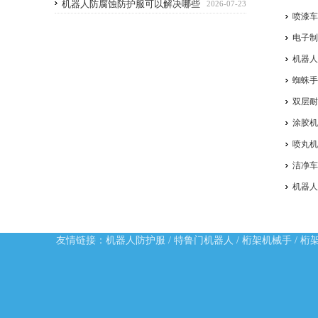
机器人防腐蚀防护服可以解决哪些
2026-07-23
喷漆
问题
电子
机器
蜘蛛
双层
涂胶
喷丸
洁净
机器
友情链接：
机器人防护服
/
特鲁门机器人
/
桁架机械手
/
桁