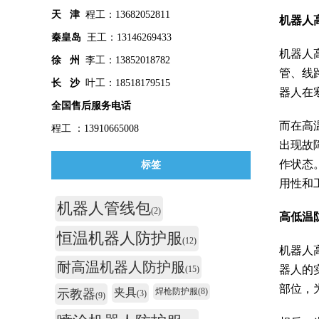
天 津
程工：13682052811
机器人
秦皇
岛
王工：13146269433
机器人
徐 州
李工：13852018782
管、线
长 沙
叶工：18518179515
器人在
全国售后服务电话
而在高
程工 ：13910665008
出现故
作状态
标签
用性和
机器人管线包
(2)
高低温
恒温机器人防护服
(12)
机器人
耐高温机器人防护服
器人的
(15)
部位，
夹具
焊枪防护服
(8)
示教器
(3)
(9)