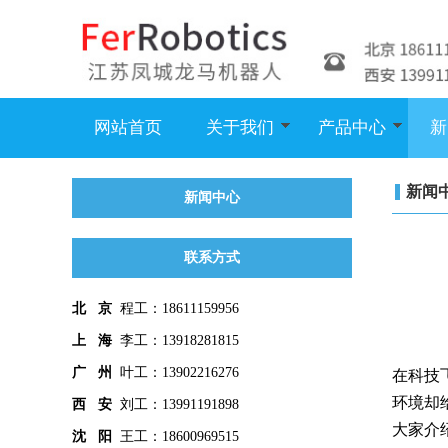
网站首页
关于我们
产品中心
新
新闻
新闻中心
联系方式
北 京
程工：18611159956
上 海
李工：13918281815
广 州
叶工：13902216276
在科技
环境却
西 安
刘工：13991191898
大家介
沈 阳
王工：18600969515