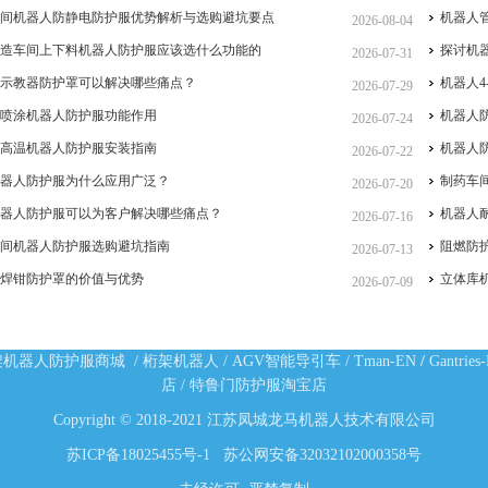
车间机器人防静电防护服优势解析与选购避坑要点
机器人
2026-08-04
制造车间上下料机器人防护服应该选什么功能的
探讨机
2026-07-31
人示教器防护罩可以解决哪些痛点？
机器人4
2026-07-29
手喷涂机器人防护服功能作用
机器人
2026-07-24
耐高温机器人防护服安装指南
机器人
2026-07-22
机器人防护服为什么应用广泛？
制药车
2026-07-20
机器人防护服可以为客户解决哪些痛点？
机器人
2026-07-16
车间机器人防护服选购避坑指南
阻燃防
2026-07-13
人焊钳防护罩的价值与优势
立体库
2026-07-09
架机器人防护服商城
/
桁架机器人
/
AGV智能导引车
/
Tman-EN
/
Gantries
店
/
特鲁门防护服淘宝店
Copyright © 2018-2021 江苏凤城龙马机器人技术有限公司
苏ICP备18025455号-1
苏公网安备32032102000358号