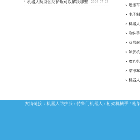
机器人防腐蚀防护服可以解决哪些
2026-07-23
喷漆
问题
电子
机器
蜘蛛
双层
涂胶
喷丸
洁净
机器
友情链接：
机器人防护服
/
特鲁门机器人
/
桁架机械手
/
桁