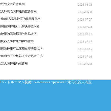
管线包安装注意事项
2026-08-03
器人环境仓防护服的重要作用
2026-07-30
-6轴耐高温防护罩的作用及优点
2026-07-27
防腐蚀防护服可以解决哪些问题
2026-07-23
防护服的清洗指南与常见误区
2026-07-21
间机器人防护服的功能作用
2026-07-17
耐磨防护服可以应用在哪些领域？
2026-07-15
护服助力工业机器人应对热锻工况
2026-07-10
机器人防护服功能作用
2026-07-08
-EN
/
トルーマン技術
/
компания трумэнь
/
龙马机器人淘宝