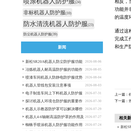
喷涂机器人防护服
相反，
(24)
功能并
非标机器人防护服
(10)
的温度
防水清洗机器人防护服
(23)
通过这
防尘机器人防护服
(39)
完成工
和生产
新闻
新松SR20A机器人防尘防护服功能
2026-08-06
作用
冶炼机器人耐高温防护服的功能作
2026-08-05
用
喷漆车间机器人防静电防护服优势
2026-08-04
解析与选购避坑要点
机器人管线包安装注意事项
2026-08-03
电子制造车间上下料机器人防护服
2026-07-31
上一篇：
应该选什么功能的
探讨机器人环境仓防护服的重要作
下一篇：
2026-07-30
用
机器人示教器防护罩可以解决哪些
2026-07-29
痛点？
机器人4-6轴耐高温防护罩的作用及
2026-07-27
相关
优点
蜘蛛手喷涂机器人防护服功能作用
2026-07-24
新松S